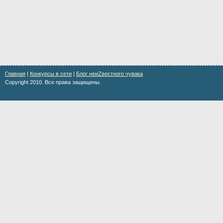
Главная
|
Конкурсы в сети
|
Блог неиZвестного чувака
Copyright 2010. Все права защищены.