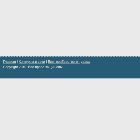
Главная
|
Конкурсы в сети
|
Блог неиZвестного чувака
Copyright 2010. Все права защищены.