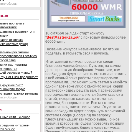
все обзоры
рвью
евые порталы в
маркетинге
рантпост подвел итоги
10 октября был дан старт конкурсу
акции
"
BestMasterиZация
" с призовым фондом более
нацеи от спама
60000 wmr
.
о же состоит доход
Название конкурса невменяемое, но что же
дальной рекламной
поделать, в этом есть своя изюминка.
презервативов LifeStyles
торой этап
Итак, данный конкурс проводится среди
егии партнерства
блоггеров-манимейкеров. Суть его, на самом
ктивность»
деле, проста до безобразия. Участники, вам
щей рекламы – миф?
необходимо будет написать статью и изложить
Pay Per Click продолжает
в ней личный опыт работы с партнерскими
программами. Это может быть статья о какой-то
 дружное "нет"
одной партнерке либо о какой-то нише, серии
енной рич-медиа
партнерок - здесь решать вам. Партнерскими
отвратительная реклама
программами также являются биржи ссылок и
все обзоры
статей, тизерные системы, контекстные
системы, баннерные сети. Все мы с этим
сталкивались, писать есть о чем . Эту статью
и
вам необходимо будет продвинуть в поисковой
системе Google (Google.ru) по запросу
ьные сети - и снова
"BestMasterиZация" как можно выше. Точное
время, в которое мы будем проверять позиции
создания интернет-
будет опубликовано ближе к концу конкурса.
как бизнес
Проверять будем по московской выдаче.