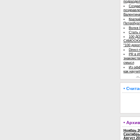
подраздел
Создае
поздравле
Валентин
Кратки
Петербур
Волхв 
Стать 
100 Д
САМООКУ
"100 дорог
Direct 
PR в И
знакомств
смысл
Из офф
как научи
→ 
• Счит
• Архи
Ноябрь 20
Сентябрь 
Август 20