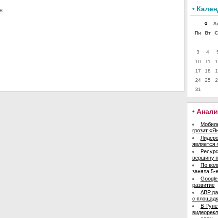
• Кале
в
«
Авг
Пн
Вт
С
3
4
10
11
1
17
18
1
24
25
2
31
• Анал
Мобиль
грозит «Я
Лидер
является 
Ресурс
вершину 
По кол
заняла 5-
Google
развитие
ABP ра
с площад
В Руне
видеорек