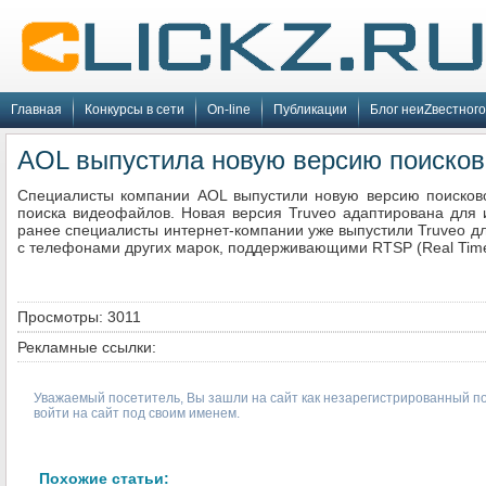
Главная
Конкурсы в сети
On-line
Публикации
Блог неиZвестного
AOL выпустила новую версию поисков
Специалисты компании AOL выпустили новую версию поисково
поиска видеофайлов. Новая версия Truveo адаптирована для 
ранее специалисты интернет-компании уже выпустили Truveo дл
с телефонами других марок, поддерживающими RTSP (Real Time 
Просмотры: 3011
Рекламные ссылки:
Уважаемый посетитель, Вы зашли на сайт как незарегистрированный п
войти на сайт под своим именем.
Похожие статьи: