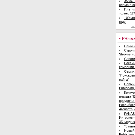
355% -
спама в с
Платит
только 11
100 мл
году
→ 
• PR-т
Семина
Строит
Stroynet.
Сапоги
Россий
компании 
Семин
"Поисков
сайта"
Новый 
Publishing
Конкур
плаката “В
приурочен
Российск
Агентств,
PANAS
Интернет-
3D-моделе
"Защит
Новый 
Publishing 