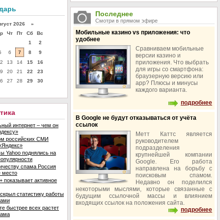
ндарь
Последнее
Смотри в прямом эфире
уст 2026 »
Мобильные казино vs приложения: что
р
Чт
Пт
Сб
Вс
удобнее
1
2
Сравниваем мобильные
5
6
7
8
9
версии казино и
приложения. Что выбрать
2
13
14
15
16
для игры со смартфона:
9
20
21
22
23
браузерную версию или
6
27
28
29
30
app? Плюсы и минусы
каждого варианта.
подробнее
итика
В Google не будут отказываться от учёта
ссылок
ный интернет – чем он
ндексу»
Метт Каттс является
ом российских СМИ
руководителем
«Яндекс»
подразделения
ы Yahoo поднялись на
крупнейшей компании
популярности
Google. Его работа
ичеству спама Россия
направлена на борьбу с
е место
поисковым спамом.
+ показывает активное
Недавно он поделился
некоторыми мыслями, которые связанные с
скрыл статистику работы
будущим ссылочной массы и влиянием
ками
входящих ссылок на положения сайта.
те быстрее всех растет
подробнее
лама