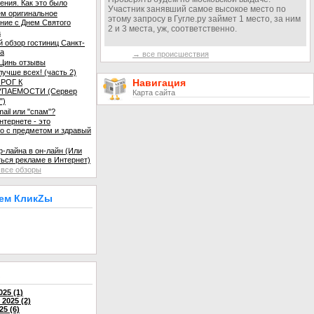
ения. Как это было
Участник занявший самое высокое место по
м оригинальное
этому запросу в Гугле.ру займет 1 место, за ним
ние с Днем Святого
2 и 3 места, уж, соответственно.
а
й обзор гостиниц Санкт-
га
→ все происшествия
Цинь отзывы
лучше всех! (часть 2)
Навигация
ОРОГ К
ПАЕМОСТИ (Сервер
Карта сайта
")
mail или "спам"?
нтернете - это
о с предметом и здравый
-лайна в он-лайн (Или
ться рекламе в Интернет)
все обзоры
аем КликZы
в
25 (1)
2025 (2)
25 (6)