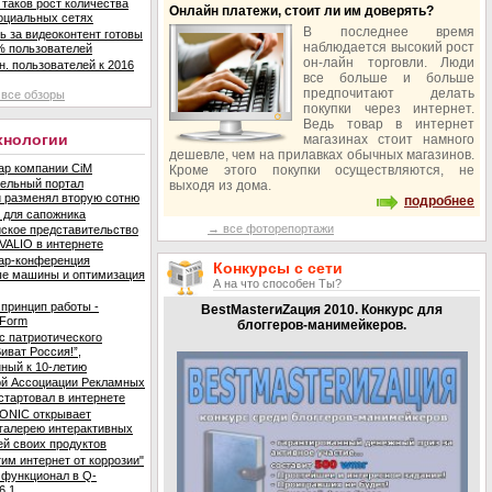
 таков рост количества
Онлайн платежи, стоит ли им доверять?
оциальных сетях
В последнее время
ь за видеоконтент готовы
наблюдается высокий рост
% пользователей
он-лайн торговли. Люди
н. пользователей к 2016
все больше и больше
предпочитают делать
все обзоры
покупки через интернет.
Ведь товар в интернет
ехнологии
магазинах стоит намного
дешевле, чем на прилавках обычных магазинов.
р компании CiM
Кроме этого покупки осуществляются, не
ельный портал
выходя из дома.
ru разменял вторую сотню
подробнее
 для сапожника
→ все фоторепортажи
ское представительство
VALIO в интернете
ар-конференция
Конкурсы с сети
ые машины и оптимизация
А на что способен Ты?
принцип работы -
BestMasterиZация 2010. Конкурс для
 Form
блоггеров-манимейкеров.
с патриотического
иват Россия!”,
ный к 10-летию
ой Ассоциации Рекламных
 стартовал в интернете
ONIC открывает
галерею интерактивных
й своих продуктов
им интернет от коррозии"
функционал в Q-
6.1