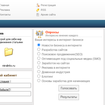
Главная
Регистрация
Реклама
RSS
Контакты
Архив сайта
Опросы
ма
Интересно мнение каждого
Ваши интересы в интернет бизнесе
Новости бизнеса в интернете
Разработка сайтов
Поисковое продвижение(SEO)
Оптимизация под социальные медиа (SMO)
Заработок на сайтах
Реклама в интернете
Доменная индустрия
ый кабинет
Блоггинг
Основы заработка для начинающих
):
страция
):
Забыли?