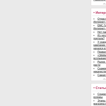
→ 
• Инте
Отрасл
Интернет-
ЕМС Га
Интернет-
Нет па
Из чег
портала?
У скан
кампании 
начался в
Привил
«Эффе
всплываю
Рынок 
расти
Скажем
некачеств
Самая 
→ 
• Стать
Социал
взломы
Этапы 
магазина 