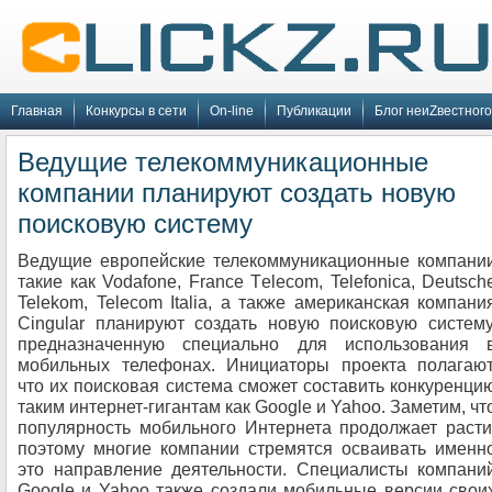
Главная
Конкурсы в сети
On-line
Публикации
Блог неиZвестного
Ведущие телекоммуникационные
компании планируют создать новую
поисковую систему
Ведущие европейские телекоммуникационные компани
такие как Vodafone, France Tеlеcom, Telefonica, Deutsch
Telekom, Telecom Italia, а также американская компани
Cingular планируют создать новую поисковую систему
предназначенную специально для использования 
мобильных телефонах. Инициаторы проекта полагают
что их поисковая система сможет составить конкуренци
таким интернет-гигантам как Google и Yahoo. Заметим, чт
популярность мобильного Интернета продолжает расти
поэтому многие компании стремятся осваивать именн
это направление деятельности. Специалисты компани
Google и Yahoo также создали мобильные версии свои