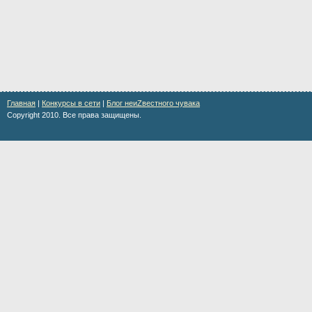
Главная
|
Конкурсы в сети
|
Блог неиZвестного чувака
Copyright 2010. Все права защищены.