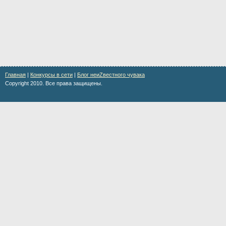
Главная
|
Конкурсы в сети
|
Блог неиZвестного чувака
Copyright 2010. Все права защищены.