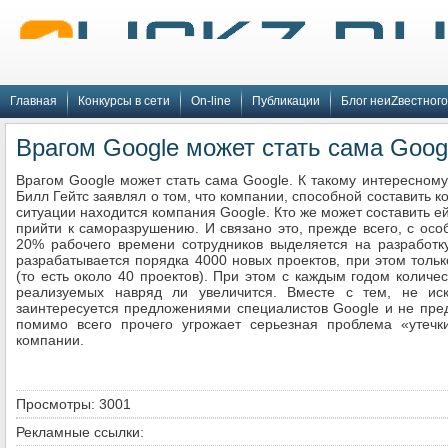
Главная
Конкурсы в сети
On-line
Публикации
Блог неиZвестного
Врагом Google может стать сама Goog
Врагом Google может стать сама Google. К такому интересном
Билл Гейтс заявлял о том, что компании, способной составить к
ситуации находится компания Google. Кто же может составить 
прийти к саморазрушению. И связано это, прежде всего, с ос
20% рабочего времени сотрудников выделяется на разработку
разрабатывается порядка 4000 новых проектов, при этом толь
(то есть около 40 проектов). При этом с каждым годом количе
реализуемых навряд ли увеличится. Вместе с тем, не иск
заинтересуется предложениями специалистов Google и не пре
помимо всего прочего угрожает серьезная проблема «утечки
компании.
Просмотры: 3001
Рекламные ссылки: