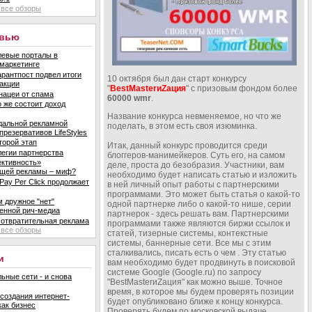
все обзоры
рвью
евые порталы в
маркетинге
рантпост подвел итоги
10 октября был дан старт конкурсу
акции
"
BestMasterиZация
" с призовым фондом более
нацеи от спама
60000 wmr
.
о же состоит доход
Название конкурса невменяемое, но что же
дальной рекламной
поделать, в этом есть своя изюминка.
презервативов LifeStyles
торой этап
Итак, данный конкурс проводится среди
егии партнерства
блоггеров-манимейкеров. Суть его, на самом
ктивность»
деле, проста до безобразия. Участники, вам
щей рекламы – миф?
необходимо будет написать статью и изложить
Pay Per Click продолжает
в ней личный опыт работы с партнерскими
программами. Это может быть статья о какой-то
 дружное "нет"
одной партнерке либо о какой-то нише, серии
енной рич-медиа
партнерок - здесь решать вам. Партнерскими
отвратительная реклама
программами также являются биржи ссылок и
все обзоры
статей, тизерные системы, контекстные
системы, баннерные сети. Все мы с этим
сталкивались, писать есть о чем . Эту статью
и
вам необходимо будет продвинуть в поисковой
системе Google (Google.ru) по запросу
ьные сети - и снова
"BestMasterиZация" как можно выше. Точное
время, в которое мы будем проверять позиции
создания интернет-
будет опубликовано ближе к концу конкурса.
как бизнес
Проверять будем по московской выдаче.