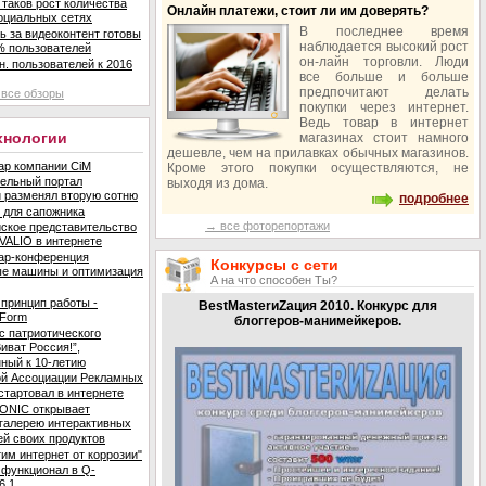
 таков рост количества
Онлайн платежи, стоит ли им доверять?
оциальных сетях
В последнее время
ь за видеоконтент готовы
наблюдается высокий рост
% пользователей
он-лайн торговли. Люди
н. пользователей к 2016
все больше и больше
предпочитают делать
все обзоры
покупки через интернет.
Ведь товар в интернет
ехнологии
магазинах стоит намного
дешевле, чем на прилавках обычных магазинов.
р компании CiM
Кроме этого покупки осуществляются, не
ельный портал
выходя из дома.
ru разменял вторую сотню
подробнее
 для сапожника
→ все фоторепортажи
ское представительство
VALIO в интернете
ар-конференция
Конкурсы с сети
ые машины и оптимизация
А на что способен Ты?
принцип работы -
BestMasterиZация 2010. Конкурс для
 Form
блоггеров-манимейкеров.
с патриотического
иват Россия!”,
ный к 10-летию
ой Ассоциации Рекламных
 стартовал в интернете
ONIC открывает
галерею интерактивных
й своих продуктов
им интернет от коррозии"
функционал в Q-
6.1