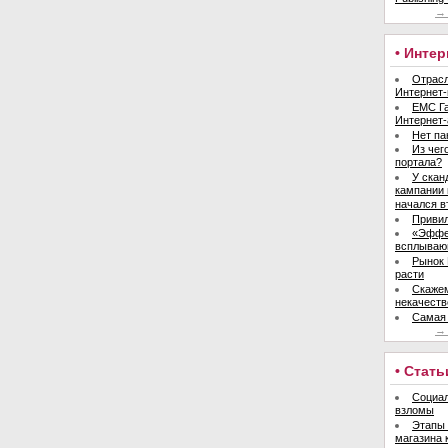
→ 
• Инте
Отрасл
Интернет-
ЕМС Га
Интернет-
Нет па
Из чег
портала?
У скан
кампании 
начался в
Привил
«Эффе
всплываю
Рынок 
расти
Скажем
некачеств
Самая 
→ 
• Стать
Социал
взломы
Этапы 
магазина 