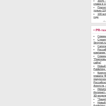
355% -
спама в с
Платит
только 11
100 мл
году
→ 
• PR-т
Семина
Строит
Stroynet.
Сапоги
Россий
компании 
Семин
"Поисков
сайта"
Новый 
Publishing
Конкур
плаката “В
приурочен
Российск
Агентств,
PANAS
Интернет-
3D-моделе
"Защит
Новый 
Publishing 