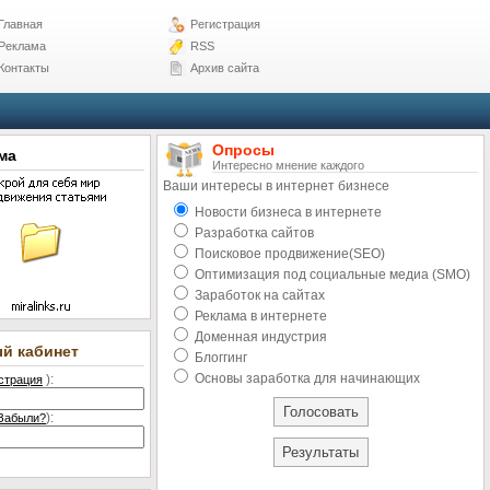
Главная
Регистрация
Реклама
RSS
Контакты
Архив сайта
Опросы
ма
Интересно мнение каждого
Ваши интересы в интернет бизнесе
Новости бизнеса в интернете
Разработка сайтов
Поисковое продвижение(SEO)
Оптимизация под социальные медиа (SMO)
Заработок на сайтах
Реклама в интернете
Доменная индустрия
ый кабинет
Блоггинг
Основы заработка для начинающих
):
страция
):
Забыли?