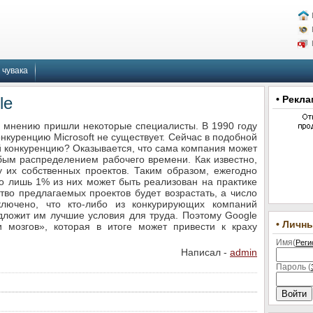
 чувака
le
• Рекла
у мнению пришли некоторые специалисты. В 1990 году
онкуренцию Microsoft не существует. Сейчас в подобной
ей конкуренцию? Оказывается, что сама компания может
обым распределением рабочего времени. Как известно,
 их собственных проектов. Таким образом, ежегодно
ко лишь 1% из них может быть реализован на практике
ство предлагаемых проектов будет возрастать, а число
лючено, что кто-либо из конкурирующих компаний
дложит им лучшие условия для труда. Поэтому Google
• Личн
 мозгов», которая в итоге может привести к краху
Имя(
Реги
Написал -
admin
Пароль (
Войти