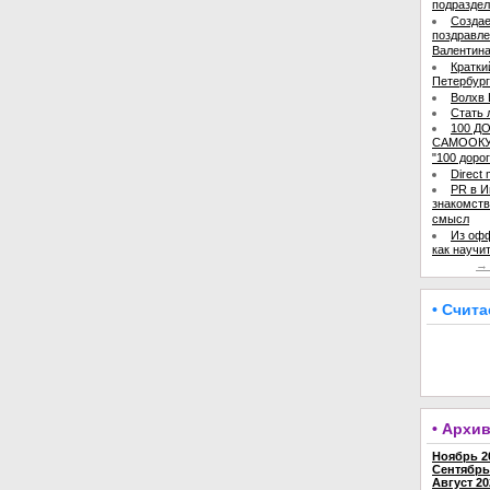
подраздел
Создае
поздравле
Валентин
Кратки
Петербур
Волхв 
Стать 
100 Д
САМООКУ
"100 дорог
Direct 
PR в И
знакомств
смысл
Из офф
как научи
→ 
• Счит
• Архи
Ноябрь 20
Сентябрь 
Август 20