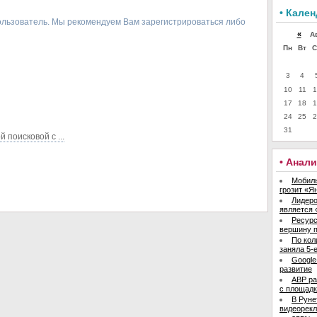
• Кале
ользователь. Мы рекомендуем Вам зарегистрироваться либо
«
Авг
Пн
Вт
С
3
4
10
11
1
17
18
1
24
25
2
31
поисковой с ...
• Анал
Мобиль
грозит «Я
Лидер
является 
Ресурс
вершину 
По кол
заняла 5-
Google
развитие
ABP ра
с площад
В Руне
видеорек