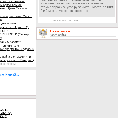
ения. Как это было
Участник занявший самое высокое место по
м оригинальное
этому запросу в Гугле.ру займет 1 место, за ним
ние с Днем Святого
2 и 3 места, уж, соответственно.
а
й обзор гостиниц Санкт-
га
→ все происшествия
Цинь отзывы
лучше всех! (часть 2)
Навигация
ОРОГ К
ПАЕМОСТИ (Сервер
Карта сайта
")
mail или "спам"?
нтернете - это
о с предметом и здравый
-лайна в он-лайн (Или
ться рекламе в Интернет)
все обзоры
аем КликZы
в
25 (1)
2025 (2)
25 (6)