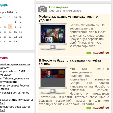
ндарь
Последнее
Смотри в прямом эфире
уст 2026 »
Мобильные казино vs приложения: что
р
Чт
Пт
Сб
Вс
удобнее
1
2
Сравниваем мобильные
5
6
7
8
9
версии казино и
приложения. Что выбрать
2
13
14
15
16
для игры со смартфона:
9
20
21
22
23
браузерную версию или
6
27
28
29
30
app? Плюсы и минусы
каждого варианта.
подробнее
итика
В Google не будут отказываться от учёта
ссылок
ный интернет – чем он
ндексу»
Метт Каттс является
ом российских СМИ
руководителем
«Яндекс»
подразделения
ы Yahoo поднялись на
крупнейшей компании
популярности
Google. Его работа
ичеству спама Россия
направлена на борьбу с
е место
поисковым спамом.
+ показывает активное
Недавно он поделился
некоторыми мыслями, которые связанные с
скрыл статистику работы
будущим ссылочной массы и влиянием
ками
входящих ссылок на положения сайта.
те быстрее всех растет
подробнее
лама