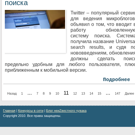
поиска
Twitter – популярный серви
для ведения микроблогов
объявил о том, что вводит 
работу обновленну
систему поиска. Систем
получила название Universa
search results, и судя п
нововведениям, обновлени
должны сделать поис
предельно удобным для любого пользователя, плю
приближенным к мобильной версии.
Подробнее
...
11
...
Назад
1
7
8
9
10
12
13
14
15
147
Далее
Главная
|
Конкурсы в сети
|
Блог неиZвестного чувака
Copyright 2010. Все права защищены.