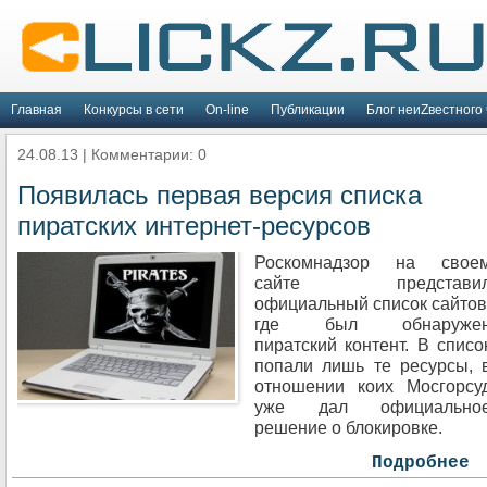
Главная
Конкурсы в сети
On-line
Публикации
Блог неиZвестного 
24.08.13 | Комментарии: 0
Появилась первая версия списка
пиратских интернет-ресурсов
Роскомнадзор на свое
сайте представи
официальный список сайтов
где был обнаруже
пиратский контент. В списо
попали лишь те ресурсы, 
отношении коих Мосгорсу
уже дал официально
решение о блокировке.
Подробнее