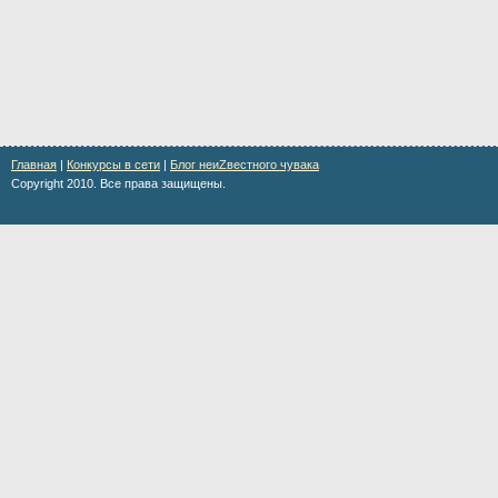
Главная
|
Конкурсы в сети
|
Блог неиZвестного чувака
Copyright 2010. Все права защищены.