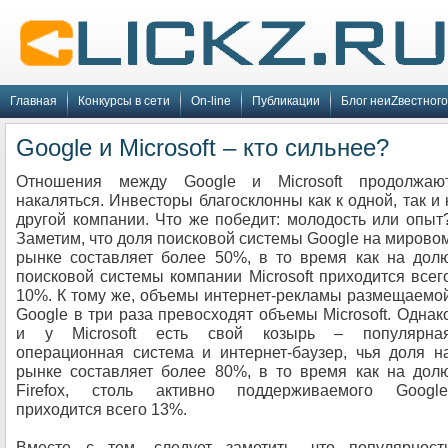
Главная
Конкурсы в сети
On-line
Публикации
Блог неиZвестного
Google и Microsoft – кто сильнее?
Отношения между Google и Microsoft продолжаю
накаляться. Инвесторы благосклонны как к одной, так и 
другой компании. Что же победит: молодость или опыт
Заметим, что доля поисковой системы Google на мирово
рынке составляет более 50%, в то время как на дол
поисковой системы компании Microsoft приходится всег
10%. К тому же, объемы интернет-рекламы размещаемо
Google в три раза превосходят объемы Microsoft. Однак
и у Microsoft есть свой козырь – популярна
операционная система и интернет-баузер, чья доля н
рынке составляет более 80%, в то время как на дол
Firefox, столь активно поддерживаемого Google
приходится всего 13%.
Вместе с тем, следует заметить, что популярност