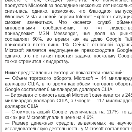
продуктов Microsoft за последние несколько лет нескольк
снизилась, однако, возможно, что благодаря выпуск
Windows Vista и новой версии Internet Explorer ситуаци
сможет измениться. Что касается служб обмен
мгновенными сообщениями, то тут лидерств
принадлежит MSN Messenger, чья доля на рынк
составляет 60%, во время как на долю Google Tal
приходится всего лишь 1%. Сейчас основной задаче
Microsoft является недопущение превосходства Google
однако, это не такая простая задача, поскольку Googl
также стремится к лидерству.
Ниже представлены некоторые показатели компаний:
— Объем торгового оборота Microsoft – 44 миллиард
долларов США, в то время как объем торгового оборот
Google составляет 6 миллиардов долларов США
— Биржевая стоимость акций Microsoft оценивается в 24
миллиардов долларов США, а Google – 117 миллиардо
долларов США
— Стоимость акций Google увеличилась на 117%, тогд
как акции Microsoft упали в цене на 4,6%.
— Размер денежных средств, выделяемых на научно
исследовательскую деятельность, у Microsoft составляет 