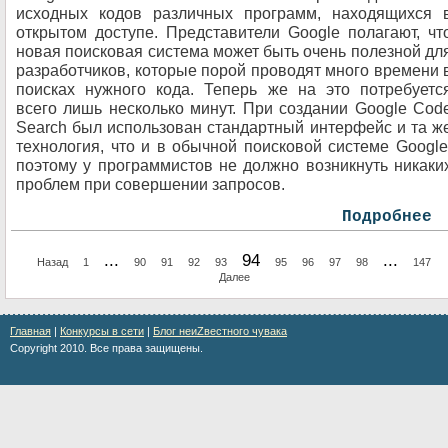
исходных кодов различных программ, находящихся 
открытом доступе. Представители Google полагают, чт
новая поисковая система может быть очень полезной дл
разработчиков, которые порой проводят много времени 
поисках нужного кода. Теперь же на это потребуетс
всего лишь несколько минут. При создании Google Cod
Search был использован стандартный интерфейс и та ж
технология, что и в обычной поисковой системе Google
поэтому у программистов не должно возникнуть никаки
проблем при совершении запросов.
Подробнее
...
94
...
Назад
1
90
91
92
93
95
96
97
98
147
Далее
Главная
|
Конкурсы в сети
|
Блог неиZвестного чувака
Copyright 2010. Все права защищены.